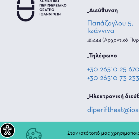
_Διεύθυνση
Παπάζογλου 5,
Ιωάννινα
45444 (Αρχοντικό Πυρ
_Τηλέφωνο
+30 26510 25 67
+30 26510 73 23
_Hλεκτρονική διεύ
diperiftheat@ioa
Στον ιστότοπό μας χρησιμοποιο