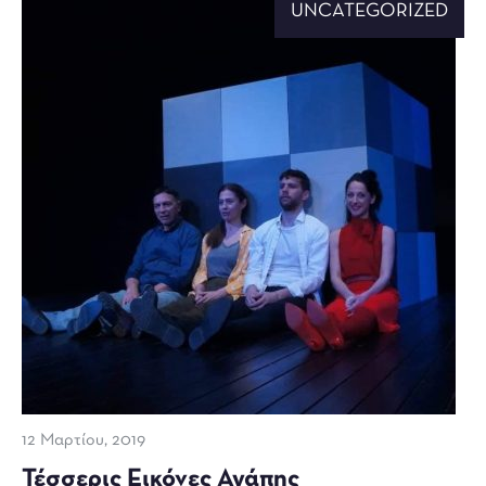
UNCATEGORIZED
12 Μαρτίου, 2019
Τέσσερις Εικόνες Αγάπης