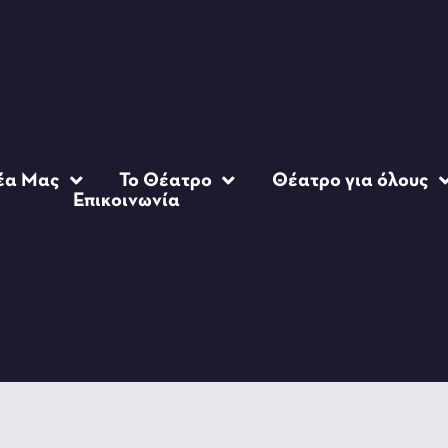
έα Μας
Το Θέατρο
Θέατρο για όλους
Επικοινωνία