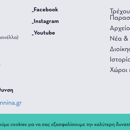
_Facebook
Τρέχο
Παρασ
_Instagram
Αρχεί
_Youtube
σινέλλα)
Νέα & 
Διοίκη
Ιστορί
0
Χώροι 
3
θυνση
nnina.gr
ύμε cookies για να σας εξασφαλίσουμε την καλύτερη δυνατή