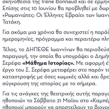
σκηνοθεσία της Irène Bonnaud και σε ερμη
Επίσης στις 10 Ιουνίου θα προβληθεί με δωρ
«Ρωμανιώτες: Οι Έλληνες Εβραίοι των Ιωανν
Τατάκη.
Για ακόμα μια χρόνια θα συνεχιστεί η παρ
ημερομηνίες, πρόγραμμα και περαιτέρω πλ
Τέλος, το ΔΗΠΕΘΕ Ιωαννίνων θα περιοδεύσε
παραγωγή, την οποία θα υπογράψει ο Δημή
Σερέφα
«Μάθημα Ιστορίας».
Με αφορμή έν
έργο του Σ. Σερέφα μεταφέρει στο παρόν τ
καταστροφής με όσες κωμικές αλλά και δρα
σύγκρουση της ιστορίας με το σήμερα.
Για τις ανάγκες της θεατρικής αυτής παρα
ηθοποιών το Σάββατο 21 Μαΐου στο «Καμπέ
ηθοποιοί μπορούν να αποστείλουν το βιογρ