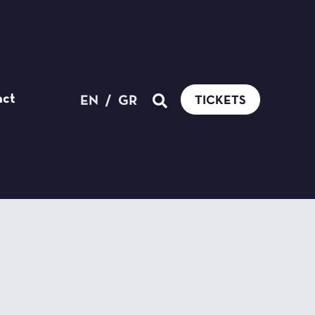
act
EN
/
GR
TICKETS