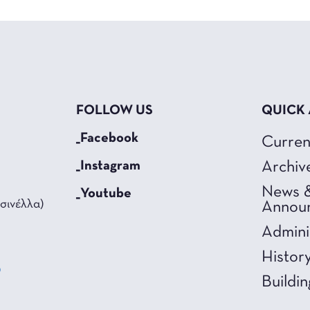
FOLLOW US
QUICK
_Facebook
Curren
_Instagram
Archiv
News 
_Youtube
σινέλλα)
Annou
Admini
Histor
0
Buildin
3