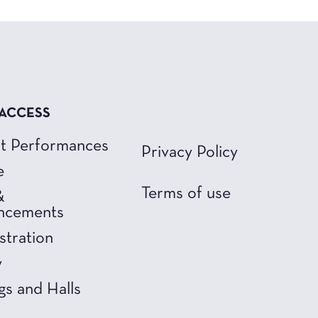
 ACCESS
t Performances
Privacy Policy
e
Terms of use
&
ncements
stration
y
gs and Halls