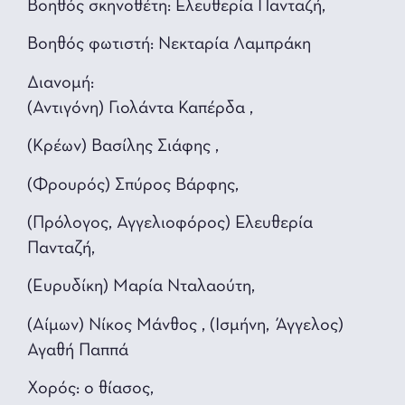
Βοηθός σκηνοθέτη: Ελευθερία Πανταζή,
Βοηθός φωτιστή: Νεκταρία Λαμπράκη
Διανομή:
(Αντιγόνη) Γιολάντα Καπέρδα ,
(Κρέων) Βασίλης Σιάφης ,
(Φρουρός) Σπύρος Βάρφης,
(Πρόλογος, Αγγελιοφόρος) Ελευθερία
Πανταζή,
(Ευρυδίκη) Μαρία Νταλαούτη,
(Αίμων) Νίκος Μάνθος , (Ισμήνη, Άγγελος)
Αγαθή Παππά
Χορός: ο θίασος,