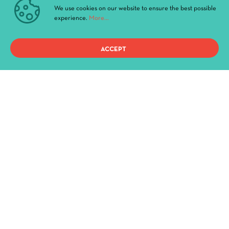
_Youtube
We use cookies on our website to ensure the best possible
experience.
More...
QUICK ACCESS
ACCEPT
Current Performances
Archive
News & Announcements
Administration
History
Buildings and Halls
Privacy Policy
Terms of use