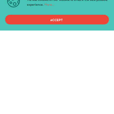
experience.
More...
Archive
News & Announcements
Administration
ACCEPT
History
Buildings and Halls
Privacy Policy
Terms of use
Copyright 2021, ΔΗ.ΠΕ.ΘΕ. Ιωαννίνων, All Rights Reserved.