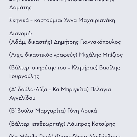
Δαμάτης
Σκηνικά – κοστούμια: Άννα Μαχαιριανάκη
Διανομή:
(Αδάμ, δικαστής) Δημήτρης Γιαννακόπουλος
(Λιχτ, δικαστικός γραφεύς) Μιχάλης Μπίζιος
(Βάλτερ, υπηρέτης του – Κλητήρας) Βασίλης
Γουργούλης
(Α’ δούλα-Λίζα – Κα Μπριγκίτα) Πελαγία
Αγγελίδου
(Β’ δούλα-Μαργαρίτα) Γόνη Λουκά
(Βάλτερ, επιθεωρητής) Λάμπρος Κοτσίρης
(Κα Μάρθα Ρουλ) Φραντζέσκα Αλεξάνδρου