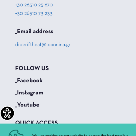
+30 26510 25 670
+30 26510 73 233
_Email address
diperiftheat@ioannina.gr
FOLLOW US
_Facebook
_Instagram
_Youtube
QUICK ACCESS
Current Performances
We use cookies on our website to ensure the best possible