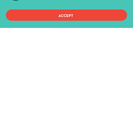
News & Announcements
Administration
ACCEPT
History
Buildings and Halls
Privacy Policy
Terms of use
Copyright 2021, ΔΗ.ΠΕ.ΘΕ. Ιωαννίνων, All Rights Reserved.