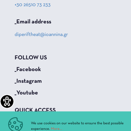
+30 26510 73 233
_Email address
diperiftheat@ioannina.gr
FOLLOW US
_Facebook
_Instagram
_Youtube
QUICK ACCESS
Current Performances
We use cookies on our website to ensure the best possible
experience.
More...
Archive