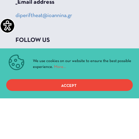
_Email address
diperiftheat@ioannina.gr
FOLLOW US
_Facebook
We use cookies on our website to ensure the best possible
_Instagram
experience.
More...
_Youtube
ACCEPT
QUICK ACCESS
Current Performances
Archive
News & Announcements
Administration