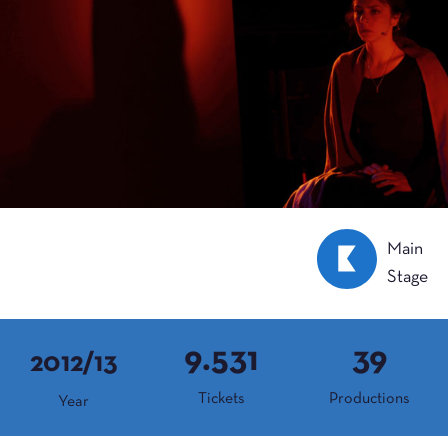
Main
Stage
9.531
39
2012/13
Tickets
Productions
Year