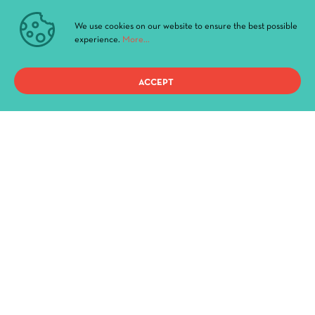
_Youtube
We use cookies on our website to ensure the best possible
experience.
More...
QUICK ACCESS
ACCEPT
Current Performances
Archive
News & Announcements
Administration
History
Buildings and Halls
Privacy Policy
Terms of use