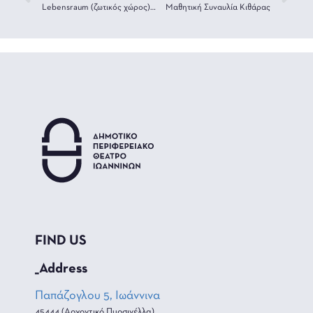
Lebensraum (ζωτικός χώρος): ένα πείραμα για την καλοσύνη
Μαθητική Συναυλία Kιθάρας
FIND US
_Address
Παπάζογλου 5, Ιωάννινα
45444 (Αρχοντικό Πυρσινέλλα)