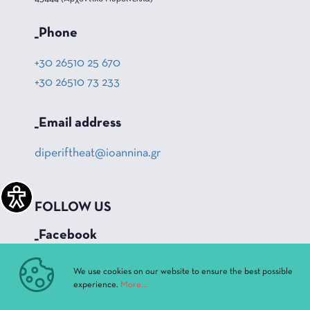
_Phone
+30 26510 25 670
+30 26510 73 233
_Email address
diperiftheat@ioannina.gr
FOLLOW US
_Facebook
_Instagram
We use cookies on our website to ensure the best possible
experience.
More...
_Youtube