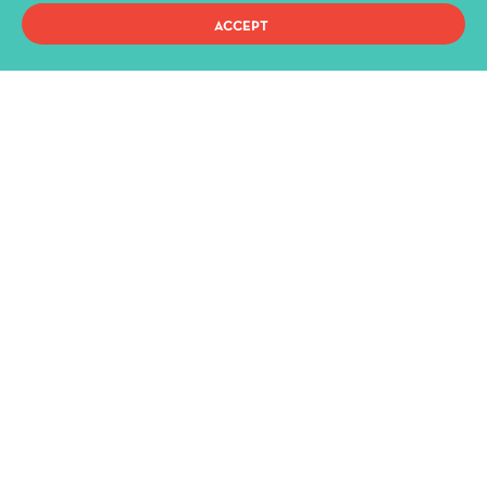
ACCEPT
QUICK ACCESS
Current Performances
Archive
News & Announcements
Administration
History
Buildings and Halls
Privacy Policy
Terms of use