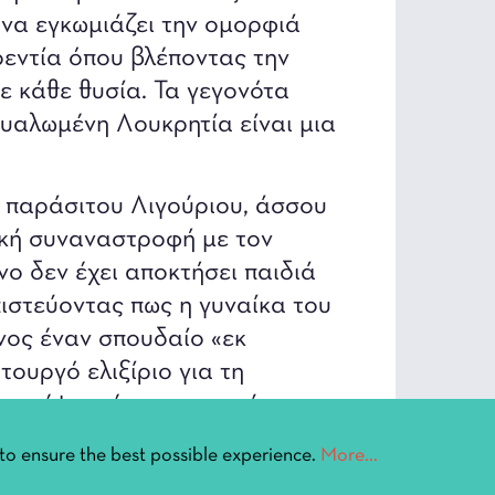
 να εγκωμιάζει την ομορφιά
εντία όπου βλέποντας την
με κάθε θυσία. Τα γεγονότα
μυαλωμένη Λουκρητία είναι μια
 παράσιτου Λιγούριου, άσσου
νική συναναστροφή με τον
νο δεν έχει αποκτήσει παιδιά
πιστεύοντας πως η γυναίκα του
νος έναν σπουδαίο «εκ
τουργό ελιξίριο για τη
ατρέψει μέσα σε μια νύχτα
to ensure the best possible experience.
More...
ς άνδρας που θα κοιμηθεί μαζί