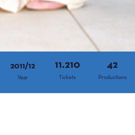
11.210
42
2011/12
Year
Tickets
Productions