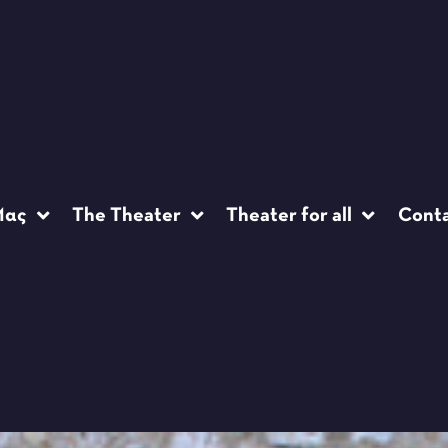
Μας
The Theater
Theater for all
Cont