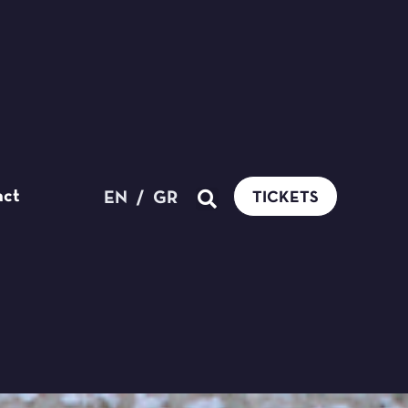
act
EN
/
GR
TICKETS