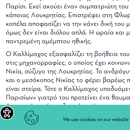
Παρίσι. Εκεί ακούει έναν συμπατριώτη του
κάποιας Λουκρητίας. Επιστρέφει στη Φλωρ
κοπέλα αποφασίζει να την κάνει δική του 
όμως δεν είναι διόλου απλά. Η ωραία και 
παντρεμένη αμέμπτου ηθικής.
Ο Καλλίμαχος εξασφαλίζει τη βοήθεια του
στις μηχανορραφίες, ο οποίος έχει κοινω
Νικία, σύζυγο της Λουκρητίας. Το ανδρόγυ
και ο μεσόκοπος Νικίας το φέρει βαρέως 
είναι στείρα. Τότε ο Καλλίμαχος υποδυόμε
Παρισίων» γιατρό του προτείνει ένα θαυμα
Λουκρητία από μανδραγόρα, ώστε να τη γι
από την υποτιθέμενη στειρότητά της.
We use cookies on our website 
Όμως προειδοποιεί τον Νικία πως ο πρώτο