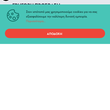
ΓΡΗΓΟΡΗ ΠΡΟΣΒΑΣΗ
Στον ιστότοπό μας χρησιμοποιούμε cookies για να σας
Τρέχουσες Παραστάσεις
εξασφαλίσουμε την καλύτερη δυνατή εμπειρία.
Αρχείο Παραστάσεων
Περισσότερα...
Νέα & Ανακοινώσεις
Διοίκηση
ΑΠΟΔΟΧΗ
Ιστορία
Χώροι και Αίθουσες
Προσωπικά Δεδομένα
Όροι χρήσης ιστοτόπου