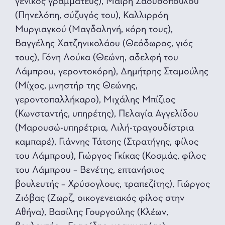
γενικός γραμματεύς), Μαίρη Σαουσοπούλου
(Πηνελόπη, σύζυγός του), Καλλιρρόη
Μυργιαγκού (Μαγδαληνή, κόρη τους),
Βαγγέλης Χατζηνικολάου (Θεόδωρος, γιός
τους), Γόνη Λούκα (Θεώνη, αδελφή του
Λάμπρου, γεροντοκόρη), Δημήτρης Σταμούλης
(Μίχος, μνηστήρ της Θεώνης,
γεροντοπαλλήκαρο), Μιχάλης Μπίζιος
(Κωνσταντής, υπηρέτης), Πελαγία Αγγελίδου
(Μαρουσώ-υπηρέτρια, Λιλή-τραγουδίστρια
καμπαρέ), Γιάννης Τάτσης (Στρατήγης, φίλος
του Λάμπρου), Γιώργος Γκίκας (Κοσμάς, φίλος
του Λάμπρου – Βενέτης, επτανήσιος
βουλευτής – Χρύσογλους, τραπεζίτης), Γιώργος
Ζιόβας (Ζωρζ, οικογενειακός φίλος στην
Αθήνα), Βασίλης Γουργούλης (Κλέων,