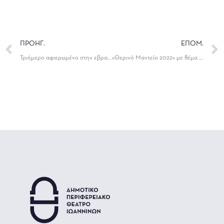
ΠΡΟΗΓ.
ΕΠΟΜ.
Τριήμερο αφιερωμένο στην εβραϊκή κοινότητα των Ιωαννίνων| 8-10 Ιουνίου
«Θερινό Μαντείο 2022» με θέμα «Χορικό: Η πόλις μου»